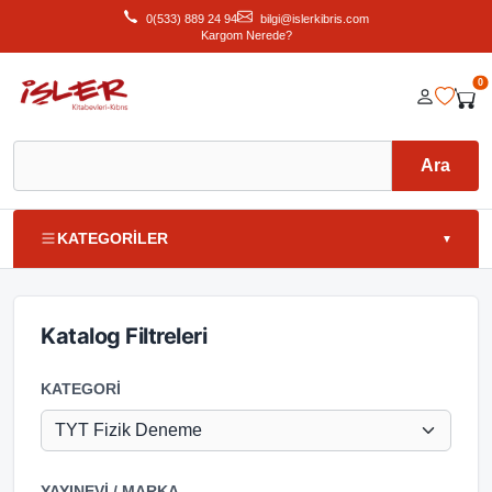
0(533) 889 24 94
bilgi@islerkibris.com
Kargom Nerede?
0
Ara
KATEGORİLER
▼
Katalog Filtreleri
KATEGORI
YAYINEVI / MARKA