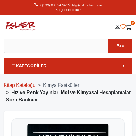
0(533) 889 24 94
bilgi@islerkibris.com
Kargom Nerede?
0
Ara
KATEGORİLER
▼
Kitap Kataloğu
Kimya Fasikülleri
Hız ve Renk Yayınları Mol ve Kimyasal Hesaplamalar
Soru Bankası