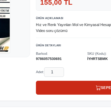
155,00 TL
ÜRÜN AÇIKLAMASI
Hız ve Renk Yayınları Mol ve Kimyasal Hesa
Video soru çözümü
ÜRÜN DETAYLARI
Barkod:
SKU (Kodu):
9786057530691
İYHRTSBMK
Adet:
SEPE