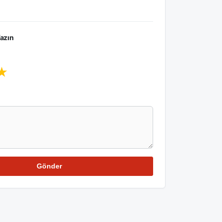
azın
★
Gönder