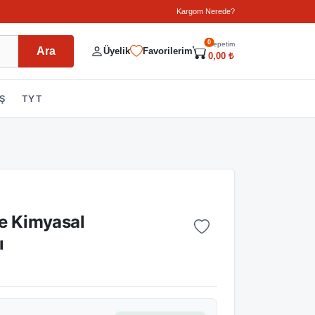
Kargom Nerede?
0
Sepetim
Ara
Üyelik
Favorilerim
0,00 ₺
Ş
TYT
ve Kimyasal
ı