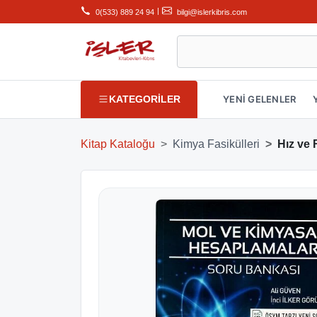
|
0(533) 889 24 94
bilgi@islerkibris.com
KATEGORİLER
YENİ GELENLER
Kitap Kataloğu
Kimya Fasikülleri
Hız ve 