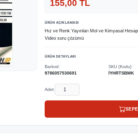
155,00 TL
ÜRÜN AÇIKLAMASI
Hız ve Renk Yayınları Mol ve Kimyasal Hesa
Video soru çözümü
ÜRÜN DETAYLARI
Barkod:
SKU (Kodu):
9786057530691
İYHRTSBMK
Adet:
SEPE