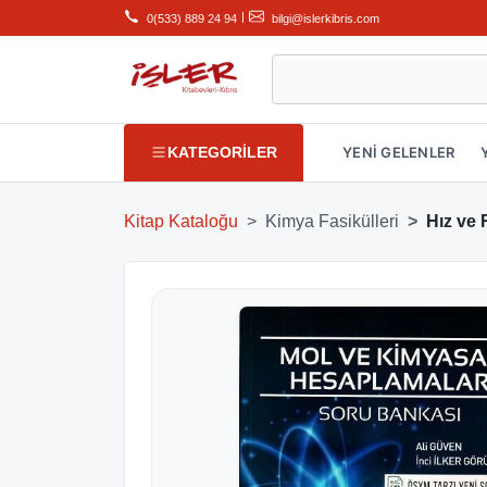
|
0(533) 889 24 94
bilgi@islerkibris.com
KATEGORİLER
YENİ GELENLER
Kitap Kataloğu
Kimya Fasikülleri
Hız ve 