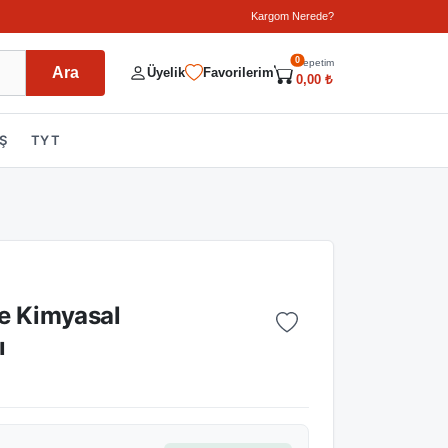
Kargom Nerede?
0
Sepetim
Ara
Üyelik
Favorilerim
0,00 ₺
Ş
TYT
ve Kimyasal
ı