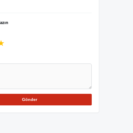
azın
★
Gönder