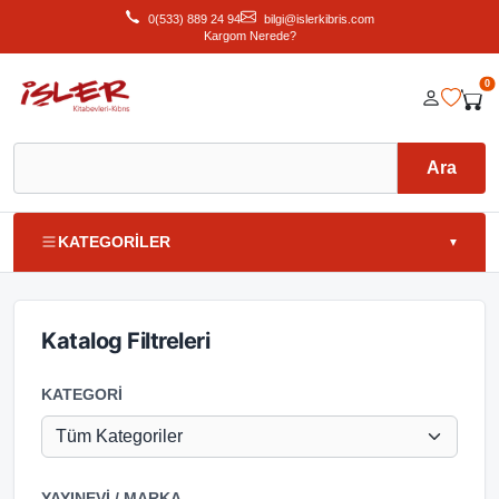
0(533) 889 24 94
bilgi@islerkibris.com
Kargom Nerede?
0
Ara
KATEGORİLER
▼
Katalog Filtreleri
KATEGORI
YAYINEVI / MARKA