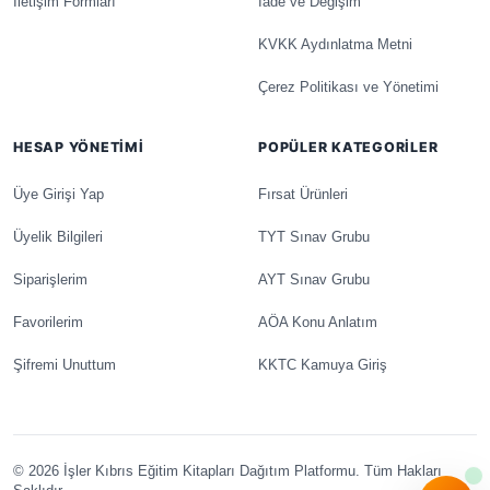
İletişim Formları
İade ve Değişim
KVKK Aydınlatma Metni
Çerez Politikası ve Yönetimi
HESAP YÖNETIMI
POPÜLER KATEGORILER
Üye Girişi Yap
Fırsat Ürünleri
Üyelik Bilgileri
TYT Sınav Grubu
Siparişlerim
AYT Sınav Grubu
Favorilerim
AÖA Konu Anlatım
Şifremi Unuttum
KKTC Kamuya Giriş
© 2026 İşler Kıbrıs Eğitim Kitapları Dağıtım Platformu. Tüm Hakları